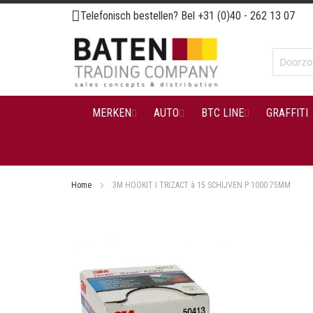
Ga
Telefonisch bestellen? Bel
+31 (0)40 - 262 13 07
naar
de
inhoud
MERKEN
AUTO
BTC LINE
GRAFFITI
Home
3M HOOKIT I TRIZACT à 15 SCHIJVEN P 1000 75MM
Ga
naar
het
einde
van
de
afbeeldingen-