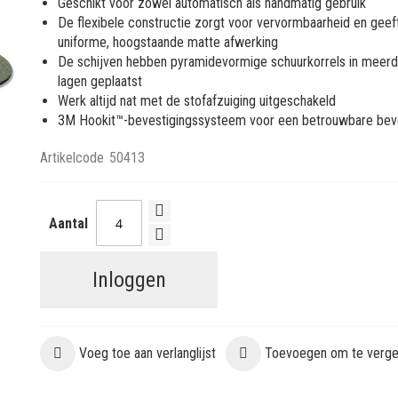
Geschikt voor zowel automatisch als handmatig gebruik
De flexibele constructie zorgt voor vervormbaarheid en geef
uniforme, hoogstaande matte afwerking
De schijven hebben pyramidevormige schuurkorrels in meer
lagen geplaatst
Werk altijd nat met de stofafzuiging uitgeschakeld
3M Hookit™-bevestigingssysteem voor een betrouwbare bev
Artikelcode
50413
Aantal
Inloggen
Voeg toe aan verlanglijst
Toevoegen om te vergel