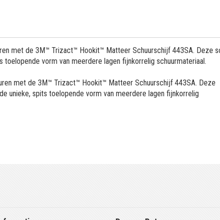
huren met de 3M™ Trizact™ Hookit™ Matteer Schuurschijf 443SA. Deze sc
its toelopende vorm van meerdere lagen fijnkorrelig schuurmateriaal.
churen met de 3M™ Trizact™ Hookit™ Matteer Schuurschijf 443SA. Deze
 de unieke, spits toelopende vorm van meerdere lagen fijnkorrelig