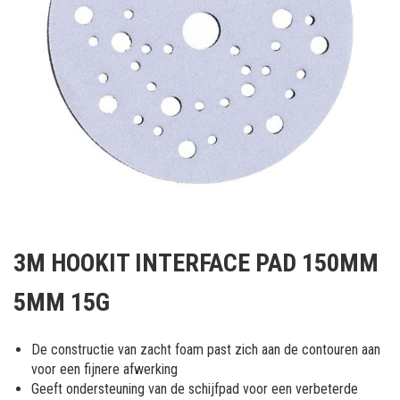
Ga
naar
3M HOOKIT INTERFACE PAD 150MM
het
begin
5MM 15G
van
de
afbeeldingen-
De constructie van zacht foam past zich aan de contouren aan
gallerij
voor een fijnere afwerking
Geeft ondersteuning van de schijfpad voor een verbeterde