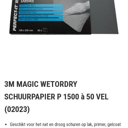
Ga
naar
3M MAGIC WETORDRY
het
begin
SCHUURPAPIER P 1500 à 50 VEL
van
de
(02023)
afbeeldingen-
gallerij
Geschikt voor het nat en droog schuren op lak, primer, gelcoat