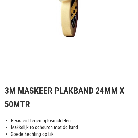
Ga
naar
3M MASKEER PLAKBAND 24MM X
het
begin
50MTR
van
de
afbeeldingen-
Resistent tegen oplosmiddelen
gallerij
Makkelijk te scheuren met de hand
Goede hechting op lak