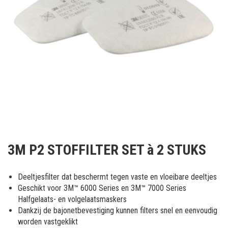
Ga
naar
3M P2 STOFFILTER SET à 2 STUKS
het
begin
van
Deeltjesfilter dat beschermt tegen vaste en vloeibare deeltjes
de
Geschikt voor 3M™ 6000 Series en 3M™ 7000 Series
afbeeldingen-
Halfgelaats- en volgelaatsmaskers
gallerij
Dankzij de bajonetbevestiging kunnen filters snel en eenvoudig
worden vastgeklikt