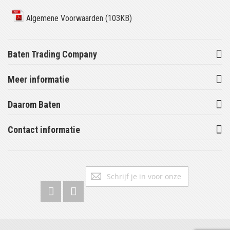
Algemene Voorwaarden (103KB)
Baten Trading Company
Meer informatie
Daarom Baten
Contact informatie
Abonneer
Inschrijv
u
op
onze
nieuwsbrief