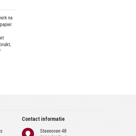
werk na
papier.
met
ruikt,
™
Contact informatie
is
Steenoven 48