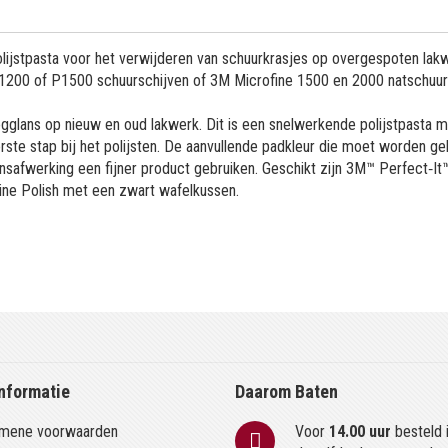
olijstpasta voor het verwijderen van schuurkrasjes op overgespoten lak
200 of P1500 schuurschijven of 3M Microfine 1500 en 2000 natschuur
gglans op nieuw en oud lakwerk. Dit is een snelwerkende polijstpasta 
rste stap bij het polijsten. De aanvullende padkleur die moet worden geb
ansafwerking een fijner product gebruiken. Geschikt zijn 3M™ Perfect‐It
hine Polish met een zwart wafelkussen.
nformatie
Daarom Baten
mene voorwaarden
Voor
14.00 uur
besteld 