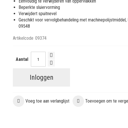
Eenvoudig te verwijderen van oppervlakken
Beperkte sluiervorming
Verwijdert spuitnevel
Geschikt voor vervolgbehandeling met machinepolijstmiddel, b
09548
Artikelcode
09374
Aantal
Inloggen
Voeg toe aan verlanglijst
Toevoegen om te vergel