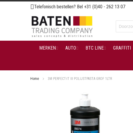
Ga
Telefonisch bestellen? Bel
+31 (0)40 - 262 13 07
naar
de
inhoud
MERKEN
AUTO
BTC LINE
GRAFFITI
Home
3M PERFECT-IT III POLIJSTPASTA GROF 1LTR
Ga
naar
het
einde
van
de
afbeeldingen-