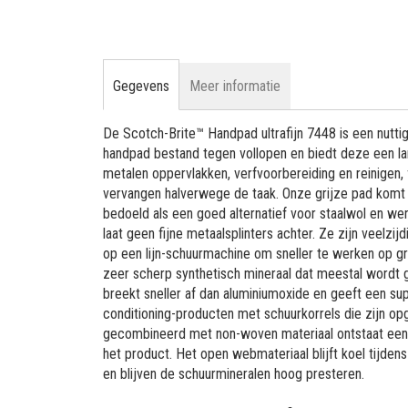
Gegevens
Meer informatie
De Scotch-Brite™ Handpad ultrafijn 7448 is een nutt
handpad bestand tegen vollopen en biedt deze een la
metalen oppervlakken, verfvoorbereiding en reinigen, f
vervangen halverwege de taak. Onze grijze pad komt i
bedoeld als een goed alternatief voor staalwol en werk
laat geen fijne metaalsplinters achter. Ze zijn veelz
op een lijn-schuurmachine om sneller te werken op gr
zeer scherp synthetisch mineraal dat meestal wordt g
breekt sneller af dan aluminiumoxide en geeft een su
conditioning-producten met schuurkorrels die zijn o
gecombineerd met non-woven materiaal ontstaat een 
het product. Het open webmateriaal blijft koel tijden
en blijven de schuurmineralen hoog presteren.