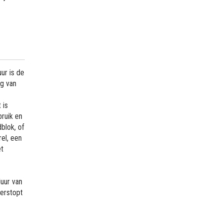
ur is de
ng van
 is
bruik en
blok, of
el, een
et
uur van
verstopt