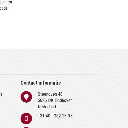
oor- en
 pads
Contact informatie
is
Steenoven 48
n
5626 DK Eindhoven
Nederland
+31 40 - 262 13 07