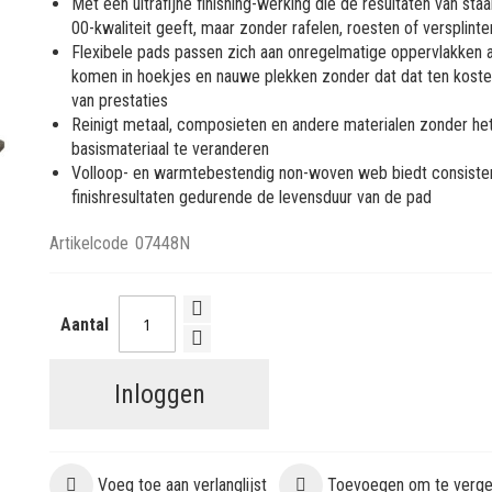
Met een ultrafijne finishing-werking die de resultaten van sta
00-kwaliteit geeft, maar zonder rafelen, roesten of versplinte
Flexibele pads passen zich aan onregelmatige oppervlakken 
komen in hoekjes en nauwe plekken zonder dat dat ten koste
van prestaties
Reinigt metaal, composieten en andere materialen zonder he
basismateriaal te veranderen
Volloop- en warmtebestendig non-woven web biedt consiste
finishresultaten gedurende de levensduur van de pad
Artikelcode
07448N
Aantal
Inloggen
Voeg toe aan verlanglijst
Toevoegen om te vergel