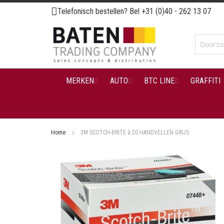
Ga
Telefonisch bestellen? Bel
+31 (0)40 - 262 13 07
naar
de
inhoud
MERKEN
AUTO
BTC LINE
GRAFFITI
Home
3M SCOTCH-BRITE à 20 HANDVELLEN GRIJS
Ga
naar
het
einde
van
de
afbeeldingen-