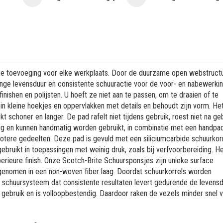
ige toevoeging voor elke werkplaats. Door de duurzame open webstructu
nge levensduur en consistente schuuractie voor de voor- en nabewerki
inishen en polijsten. U hoeft ze niet aan te passen, om te draaien of te
n kleine hoekjes en oppervlakken met details en behoudt zijn vorm. Het
t schoner en langer. De pad rafelt niet tijdens gebruik, roest niet na ge
ijdig en kunnen handmatig worden gebruikt, in combinatie met een handpad
otere gedeelten. Deze pad is gevuld met een siliciumcarbide schuurkorr
ebruikt in toepassingen met weinig druk, zoals bij verfvoorbereiding. H
perieure finish. Onze Scotch-Brite Schuursponsjes zijn unieke surface
pgenomen in een non-woven fiber laag. Doordat schuurkorrels worden
schuursysteem dat consistente resultaten levert gedurende de levensd
s gebruik en is volloopbestendig. Daardoor raken de vezels minder snel 