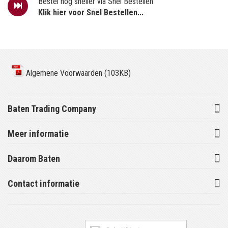
Bestel nog sneller via Snel Bestellen
Klik hier voor Snel Bestellen...
Algemene Voorwaarden (103KB)
Baten Trading Company
Meer informatie
Daarom Baten
Contact informatie
Abonneer