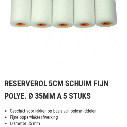
Ga
naar
RESERVEROL 5CM SCHUIM FIJN
het
begin
POLYE. Ø 35MM A 5 STUKS
van
de
afbeeldingen-
Geschikt voor lakken op basis van oplosmiddelen
gallerij
Fijne oppervlakteafwerking
Diameter 35 mm