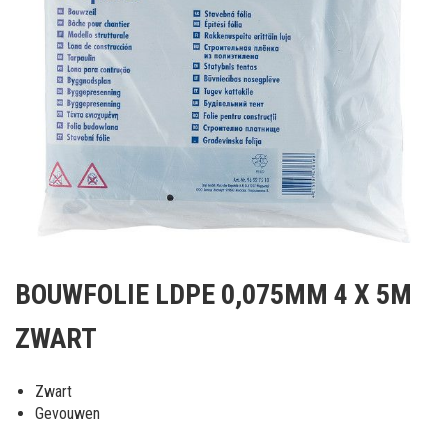
Ga
naar
BOUWFOLIE LDPE 0,075MM 4 X 5M
het
begin
ZWART
van
de
afbeeldingen-
Zwart
gallerij
Gevouwen