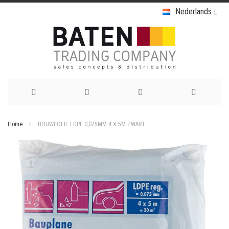
Nederlands
Ga
Home
BOUWFOLIE LDPE 0,075MM 4 X 5M ZWART
naar
Ga
de
naar
het
inhoud
einde
van
de
afbeeldingen-
gallerij