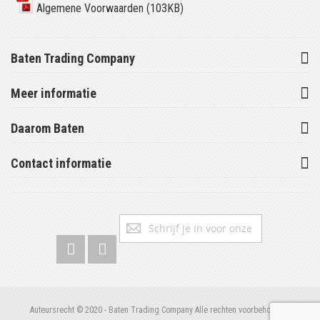
Algemene Voorwaarden (103KB)
Baten Trading Company
Meer informatie
Daarom Baten
Contact informatie
Abonneer
Inschrijv
u
op
onze
nieuwsbrief
Auteursrecht © 2020 - Baten Trading Company Alle rechten voorbehouden.