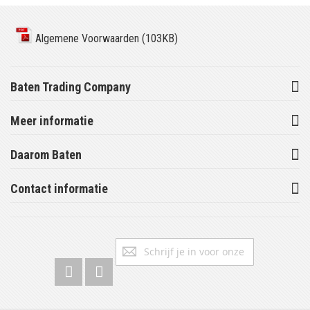
Algemene Voorwaarden (103KB)
Baten Trading Company
Meer informatie
Daarom Baten
Contact informatie
Abonneer
Inschrijv
u
op
onze
nieuwsbrief