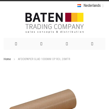
Nederlands
Ga
Home
AFDEKPAPIER GLAD 1000MM OP ROL 20MTR
naar
Ga
de
naar
het
inhoud
einde
van
de
afbeeldingen-
gallerij