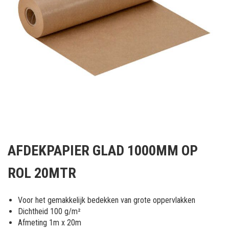
Ga
naar
AFDEKPAPIER GLAD 1000MM OP
het
begin
ROL 20MTR
van
de
afbeeldingen-
Voor het gemakkelijk bedekken van grote oppervlakken
gallerij
Dichtheid 100 g/m²
Afmeting 1m x 20m