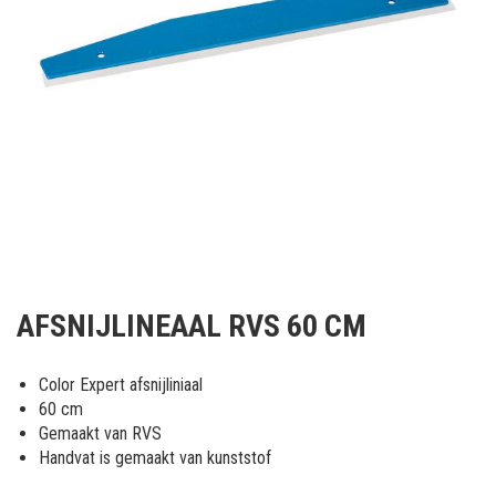
Ga
naar
AFSNIJLINEAAL RVS 60 CM
het
begin
van
Color Expert afsnijliniaal
de
60 cm
afbeeldingen-
Gemaakt van RVS
gallerij
Handvat is gemaakt van kunststof