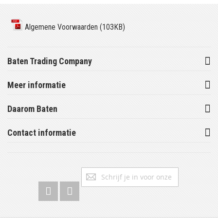
Algemene Voorwaarden (103KB)
Baten Trading Company
Meer informatie
Daarom Baten
Contact informatie
Abonneer
Inschrijv
u
op
onze
nieuwsbrief