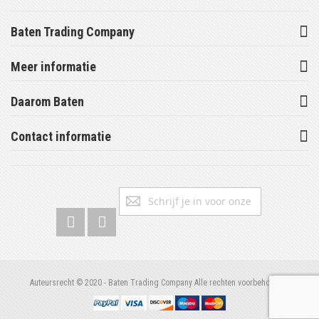
Baten Trading Company
Meer informatie
Daarom Baten
Contact informatie
Abonneer
Inschrijv
u
op
onze
nieuwsbrief
Auteursrecht © 2020 - Baten Trading Company Alle rechten voorbehouden.