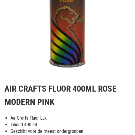
Ga
naar
AIR CRAFTS FLUOR 400ML ROSE
het
begin
MODERN PINK
van
de
afbeeldingen-
Air Crafts Fluor Lak
gallerij
Inhoud 400 ml
Geschikt voor de meest ondergronden