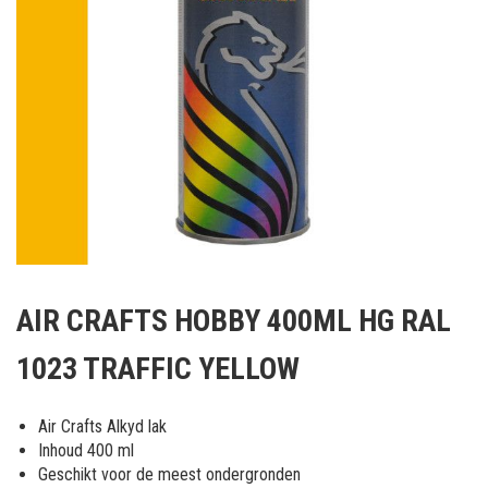
Ga
naar
AIR CRAFTS HOBBY 400ML HG RAL
het
begin
1023 TRAFFIC YELLOW
van
de
afbeeldingen-
Air Crafts Alkyd lak
gallerij
Inhoud 400 ml
Geschikt voor de meest ondergronden