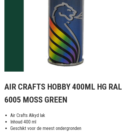
Ga
naar
AIR CRAFTS HOBBY 400ML HG RAL
het
begin
6005 MOSS GREEN
van
de
afbeeldingen-
Air Crafts Alkyd lak
gallerij
Inhoud 400 ml
Geschikt voor de meest ondergronden