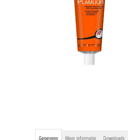
gallerij
Ga
naar
het
begin
van
de
afbeeldingen-
gallerij
Gegevens
Meer informatie
Downloads