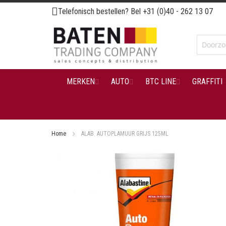
Ga
Telefonisch bestellen? Bel
+31 (0)40 - 262 13 07
naar
de
inhoud
MERKEN
AUTO
BTC LINE
GRAFFITI
Home
ALAB. AUTOPLAMUUR GRIJS 125ML
Ga
naar
het
einde
van
de
afbeeldingen-