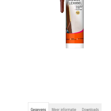
gallerij
Ga
naar
het
begin
van
de
afbeeldingen-
gallerij
Gegevens
Meer informatie
Downloads