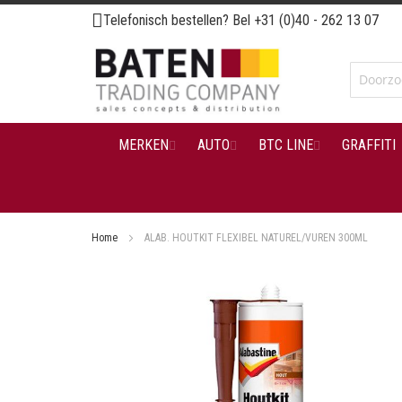
Ga
Telefonisch bestellen? Bel
+31 (0)40 - 262 13 07
naar
de
inhoud
MERKEN
AUTO
BTC LINE
GRAFFITI
Home
ALAB. HOUTKIT FLEXIBEL NATUREL/VUREN 300ML
Ga
naar
het
einde
van
de
afbeeldingen-