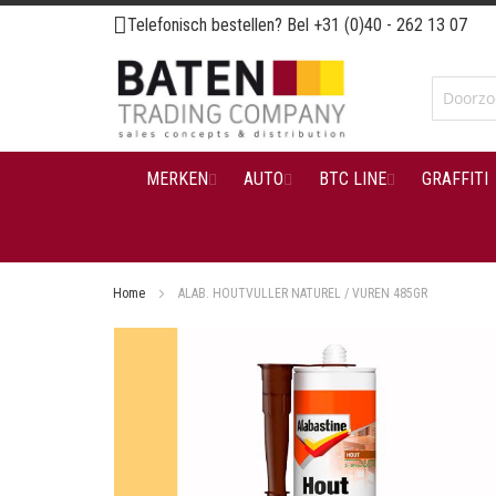
Ga
Telefonisch bestellen? Bel
+31 (0)40 - 262 13 07
naar
de
inhoud
MERKEN
AUTO
BTC LINE
GRAFFITI
Home
ALAB. HOUTVULLER NATUREL / VUREN 485GR
Ga
naar
het
einde
van
de
afbeeldingen-