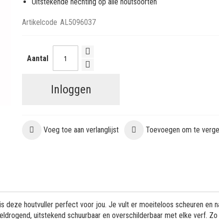
Uitstekende hechting op alle houtsoorten
Artikelcode
AL5096037
Aantal
Inloggen
Voeg toe aan verlanglijst
Toevoegen om te vergel
 is deze houtvuller perfect voor jou. Je vult er moeiteloos scheuren en 
neldrogend, uitstekend schuurbaar en overschilderbaar met elke verf. Zo 