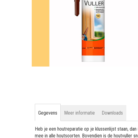
gallerij
Ga
naar
het
begin
van
de
afbeeldingen-
Gegevens
Meer informatie
Downloads
gallerij
Heb je een houtreparatie op je klussenlijst staan, dan
mee in alle houtsoorten. Bovendien is de houtvuller s