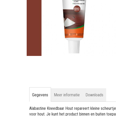
gallerij
Ga
naar
het
begin
van
de
afbeeldingen-
Gegevens
Meer informatie
Downloads
gallerij
Alabastine Kneedbaar Hout repareert kleine scheurtjes
voor hout. Je kunt het product binnen en buiten toep