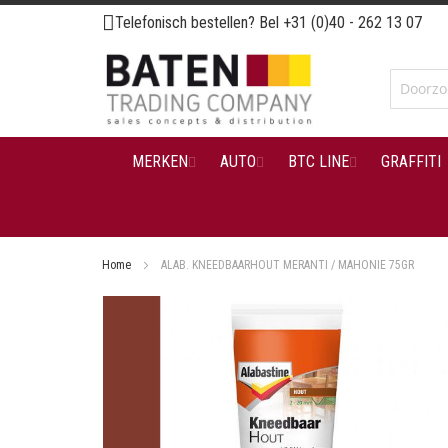
Ga
Telefonisch bestellen? Bel
+31 (0)40 - 262 13 07
naar
de
inhoud
MERKEN
AUTO
BTC LINE
GRAFFITI
Home
ALAB. KNEEDBAARHOUT MERANTI / MAHONIE 75GR
Ga
naar
het
einde
van
de
afbeeldingen-