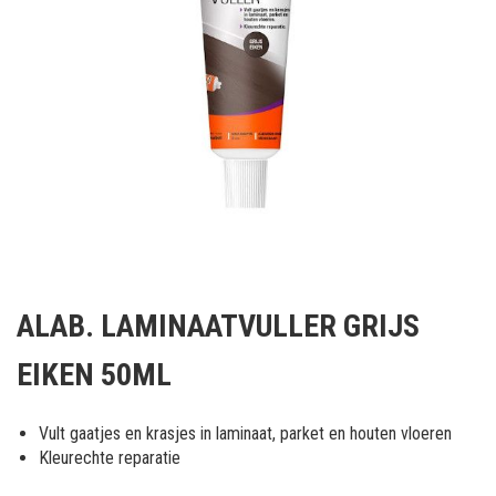
Ga
naar
ALAB. LAMINAATVULLER GRIJS
het
begin
EIKEN 50ML
van
de
afbeeldingen-
Vult gaatjes en krasjes in laminaat, parket en houten vloeren
gallerij
Kleurechte reparatie