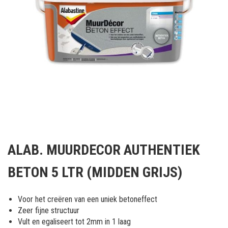
Ga
naar
ALAB. MUURDECOR AUTHENTIEK
het
begin
BETON 5 LTR (MIDDEN GRIJS)
van
de
afbeeldingen-
Voor het creëren van een uniek betoneffect
gallerij
Zeer fijne structuur
Vult en egaliseert tot 2mm in 1 laag