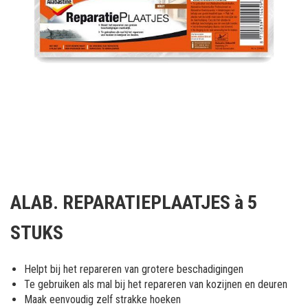
Ga
naar
ALAB. REPARATIEPLAATJES à 5
het
begin
STUKS
van
de
afbeeldingen-
Helpt bij het repareren van grotere beschadigingen
gallerij
Te gebruiken als mal bij het repareren van kozijnen en deuren
Maak eenvoudig zelf strakke hoeken