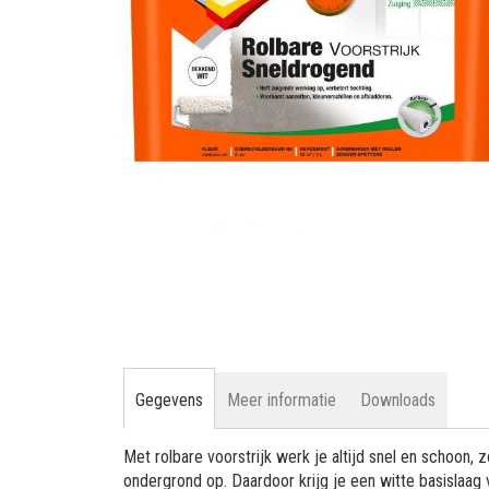
gallerij
Ga
naar
het
begin
van
de
afbeeldingen-
Gegevens
Meer informatie
Downloads
gallerij
Met rolbare voorstrijk werk je altijd snel en schoon,
ondergrond op. Daardoor krijg je een witte basislaag