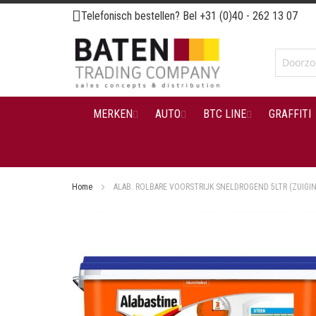
Ga
Telefonisch bestellen? Bel
+31 (0)40 - 262 13 07
naar
de
inhoud
MERKEN
AUTO
BTC LINE
GRAFFITI
Home
ALAB. ROLBARE VOORSTRIJK SNELDROGEND 5LTR (ZUIGI
Ga
naar
het
einde
van
de
afbeeldingen-