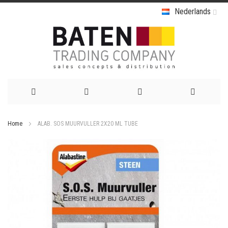
Nederlands
Ga
Home
ALAB. SOS MUURVULLER 2X20 ML TUBE
naar
Ga
de
naar
het
inhoud
einde
van
de
afbeeldingen-
gallerij