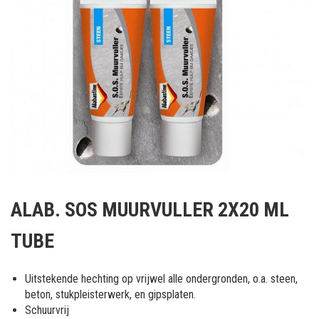
Ga
naar
ALAB. SOS MUURVULLER 2X20 ML
het
begin
TUBE
van
de
afbeeldingen-
Uitstekende hechting op vrijwel alle ondergronden, o.a. steen,
gallerij
beton, stukpleisterwerk, en gipsplaten.
Schuurvrij