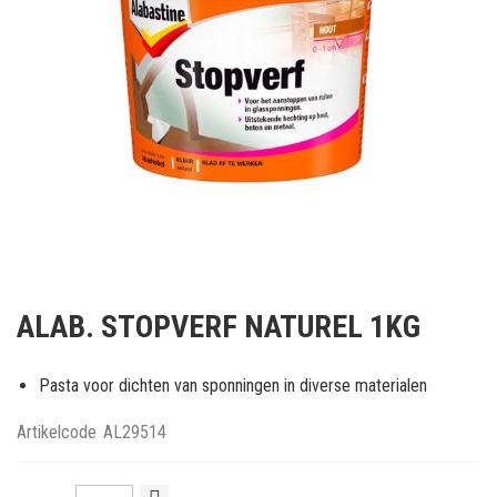
Ga
naar
ALAB. STOPVERF NATUREL 1KG
het
begin
van
Pasta voor dichten van sponningen in diverse materialen
de
afbeeldingen-
Artikelcode
AL29514
gallerij