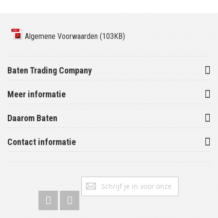
Algemene Voorwaarden (103KB)
Baten Trading Company
Meer informatie
Daarom Baten
Contact informatie
Abonneer
Inschrijv
u
op
onze