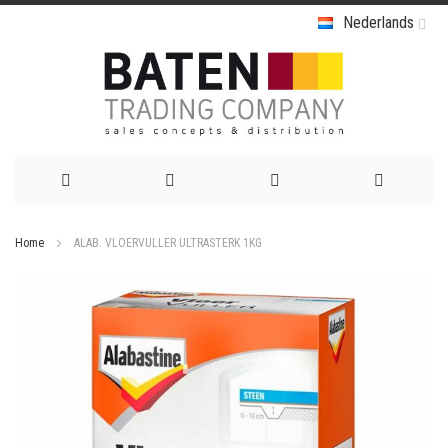
Nederlands
Ga
Home
ALAB. VLOERVULLER ULTRASTERK 1KG
naar
Ga
de
naar
het
inhoud
einde
van
de
afbeeldingen-
gallerij