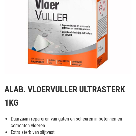
Ga
naar
ALAB. VLOERVULLER ULTRASTERK
het
begin
1KG
van
de
afbeeldingen-
Duurzaam repareren van gaten en scheuren in betonnen en
gallerij
cementen vloeren
Extra sterk van slijtvast