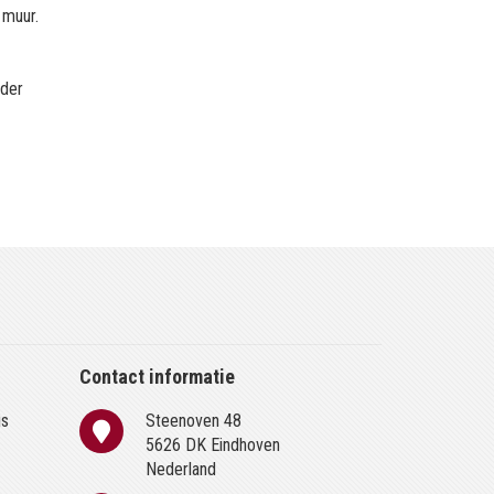
 muur.
rder
Contact informatie
is
Steenoven 48
n
5626 DK Eindhoven
Nederland