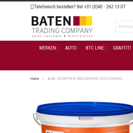
Ga
Telefonisch bestellen? Bel
+31 (0)40 - 262 13 07
naar
de
inhoud
MERKEN
AUTO
BTC LINE
GRAFFITI
Home
ALAB. VOORSTRIJK SNELDROGEND 5LTR (ZUIGING)
Ga
naar
het
einde
van
de
afbeeldingen-