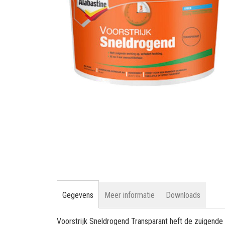
gallerij
Ga
naar
het
begin
van
de
afbeeldingen-
gallerij
Gegevens
Meer informatie
Downloads
Voorstrijk Sneldrogend Transparant heft de zuigende