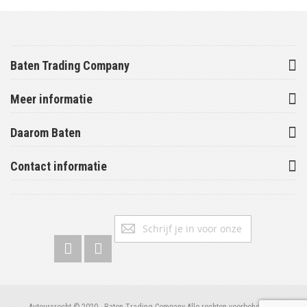
Baten Trading Company
Meer informatie
Daarom Baten
Contact informatie
Abonneer
Inschrijv
u
op
onze
nieuwsbrief
Auteursrecht © 2020 - Baten Trading Company Alle rechten voorbehouden.