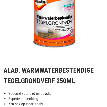
Ga
naar
ALAB. WARMWATERBESTENDIGE
het
begin
TEGELGRONDVERF 250ML
van
de
afbeeldingen-
Speciaal voor bad en douche
gallerij
Superieure hechting
Kan ook op vloertegels