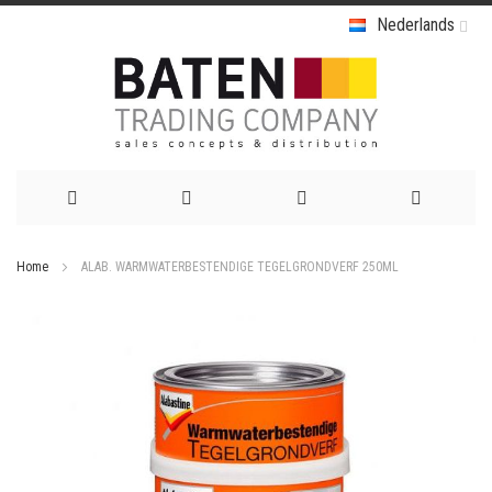
Nederlands
Ga
Home
ALAB. WARMWATERBESTENDIGE TEGELGRONDVERF 250ML
naar
Ga
de
naar
het
inhoud
einde
van
de
afbeeldingen-
gallerij