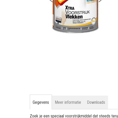
gallerij
Ga
naar
het
begin
van
de
afbeeldingen-
gallerij
Gegevens
Meer informatie
Downloads
Zoek je een speciaal voorstrijkmiddel dat steeds ter