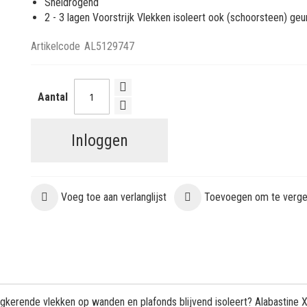
Sneldrogend
2 - 3 lagen Voorstrijk Vlekken isoleert ook (schoorsteen) geur
Artikelcode
AL5129747
Aantal
Inloggen
Voeg toe aan verlanglijst
Toevoegen om te vergel
ugkerende vlekken op wanden en plafonds blijvend isoleert? Alabastine X