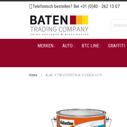
Ga
Telefonisch bestellen? Bel
+31 (0)40 - 262 13 07
naar
de
inhoud
MERKEN
AUTO
BTC LINE
GRAFFITI
Home
ALAB. XTRA VOORSTRIJK VLEKKEN 5LTR
Ga
naar
het
einde
van
de
afbeeldingen-