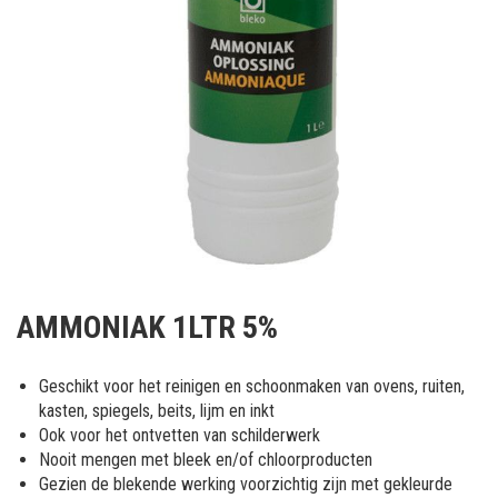
Ga
naar
AMMONIAK 1LTR 5%
het
begin
van
Geschikt voor het reinigen en schoonmaken van ovens, ruiten,
de
kasten, spiegels, beits, lijm en inkt
afbeeldingen-
Ook voor het ontvetten van schilderwerk
gallerij
Nooit mengen met bleek en/of chloorproducten
Gezien de blekende werking voorzichtig zijn met gekleurde