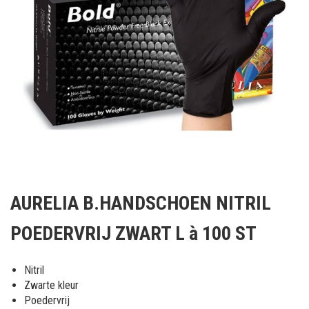
Ga
naar
AURELIA B.HANDSCHOEN NITRIL
het
begin
POEDERVRIJ ZWART L à 100 ST
van
de
afbeeldingen-
Nitril
gallerij
Zwarte kleur
Poedervrij