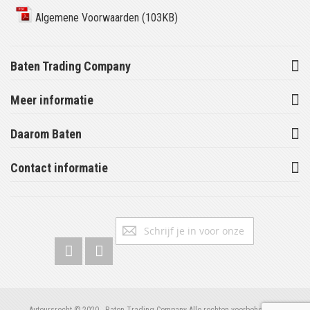
Algemene Voorwaarden (103KB)
Baten Trading Company
Meer informatie
Daarom Baten
Contact informatie
Abonneer
Inschrijv
u
op
onze
nieuwsbrief
Auteursrecht © 2020 - Baten Trading Company Alle rechten voorbehouden.