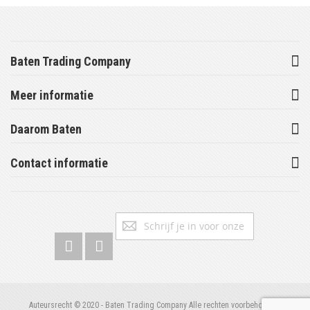
Baten Trading Company
Meer informatie
Daarom Baten
Contact informatie
Abonneer
Inschrijv
u
op
onze
nieuwsbrief
Auteursrecht © 2020 - Baten Trading Company Alle rechten voorbehouden.