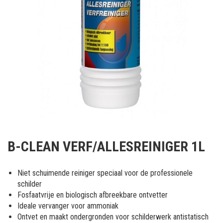
Ga
naar
B-CLEAN VERF/ALLESREINIGER 1L
het
begin
van
Niet schuimende reiniger speciaal voor de professionele
de
schilder
afbeeldingen-
Fosfaatvrije en biologisch afbreekbare ontvetter
gallerij
Ideale vervanger voor ammoniak
Ontvet en maakt ondergronden voor schilderwerk antistatisch