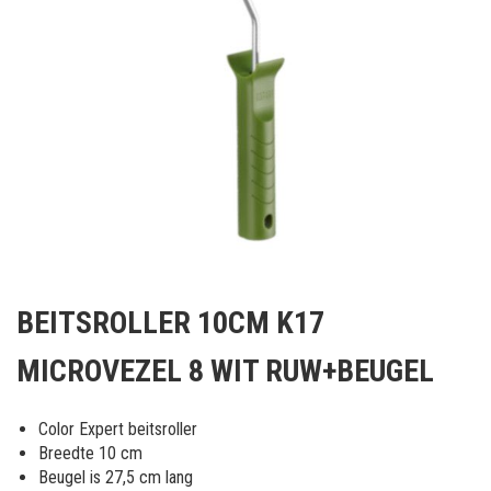
Ga
naar
BEITSROLLER 10CM K17
het
begin
MICROVEZEL 8 WIT RUW+BEUGEL
van
de
afbeeldingen-
Color Expert beitsroller
gallerij
Breedte 10 cm
Beugel is 27,5 cm lang