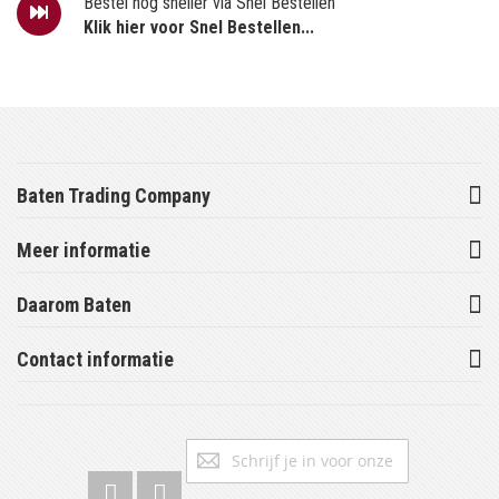
Bestel nog sneller via Snel Bestellen
Klik hier voor Snel Bestellen...
Baten Trading Company
Meer informatie
Daarom Baten
Contact informatie
Abonneer
Inschrijv
u
op