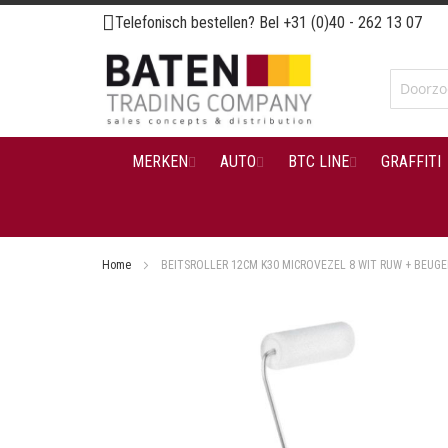
Ga
Telefonisch bestellen? Bel
+31 (0)40 - 262 13 07
naar
de
inhoud
MERKEN
AUTO
BTC LINE
GRAFFITI
Home
BEITSROLLER 12CM K30 MICROVEZEL 8 WIT RUW + BEUGE
Ga
naar
het
einde
van
de
afbeeldingen-