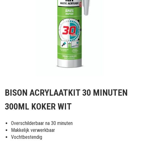
Ga
naar
BISON ACRYLAATKIT 30 MINUTEN
het
begin
300ML KOKER WIT
van
de
afbeeldingen-
Overschilderbaar na 30 minuten
gallerij
Makkelijk verwerkbaar
Vochtbestendig