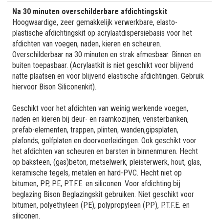
Na 30 minuten overschilderbare afdichtingskit
Hoogwaardige, zeer gemakkelijk verwerkbare, elasto-
plastische afdichtingskit op acrylaatdispersiebasis voor het
afdichten van voegen, naden, kieren en scheuren.
Overschilderbaar na 30 minuten en strak afmesbaar. Binnen en
buiten toepasbaar. (Acrylaatkit is niet geschikt voor blijvend
natte plaatsen en voor blijvend elastische afdichtingen. Gebruik
hiervoor Bison Siliconenkit).
Geschikt voor het afdichten van weinig werkende voegen,
naden en kieren bij deur- en raamkozijnen, vensterbanken,
prefab-elementen, trappen, plinten, wanden,gipsplaten,
plafonds, golfplaten en doorvoerleidingen. Ook geschikt voor
het afdichten van scheuren en barsten in binnenmuren. Hecht
op baksteen, (gas)beton, metselwerk, pleisterwerk, hout, glas,
keramische tegels, metalen en hard-PVC. Hecht niet op
bitumen, PP, PE, P.T.F.E. en siliconen. Voor afdichting bij
beglazing Bison Beglazingskit gebruiken. Niet geschikt voor
bitumen, polyethyleen (PE), polypropyleen (PP), P.T.F.E. en
siliconen.