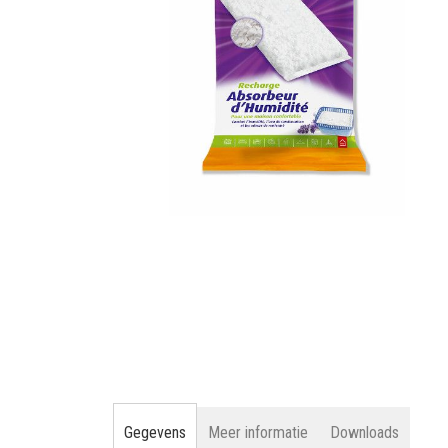
gallerij
Ga
naar
het
begin
van
de
afbeeldingen-
gallerij
Gegevens
Meer informatie
Downloads