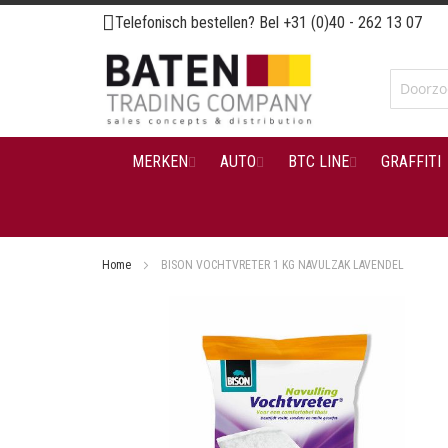
Ga
Telefonisch bestellen? Bel
+31 (0)40 - 262 13 07
naar
de
inhoud
MERKEN
AUTO
BTC LINE
GRAFFITI
Home
BISON VOCHTVRETER 1 KG NAVULZAK LAVENDEL
Ga
naar
het
einde
van
de
afbeeldingen-