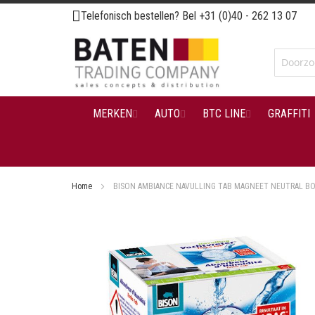
Ga
Telefonisch bestellen? Bel
+31 (0)40 - 262 13 07
naar
de
inhoud
MERKEN
AUTO
BTC LINE
GRAFFITI
Home
BISON AMBIANCE NAVULLING TAB MAGNEET NEUTRAL BO
Ga
naar
het
einde
van
de
afbeeldingen-