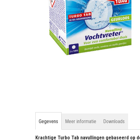
gallerij
Ga
naar
het
begin
van
de
afbeeldingen-
gallerij
Gegevens
Meer informatie
Downloads
Krachtige Turbo Tab navullingen gebaseerd op 