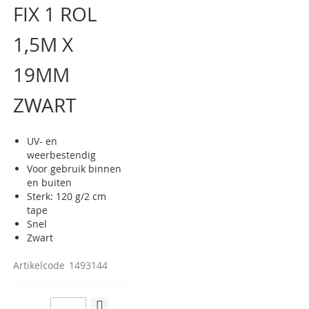
FIX 1 ROL
van
de
afbeeldingen-
1,5M X
gallerij
19MM
ZWART
UV- en
weerbestendig
Voor gebruik binnen
en buiten
Sterk: 120 g/2 cm
tape
Snel
Zwart
Artikelcode
1493144