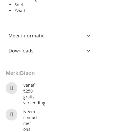
Snel
Zwart
Meer informatie
Downloads
Merk:
Bison
Vanaf
€250
gratis
verzending
Neem
contact
met
ons