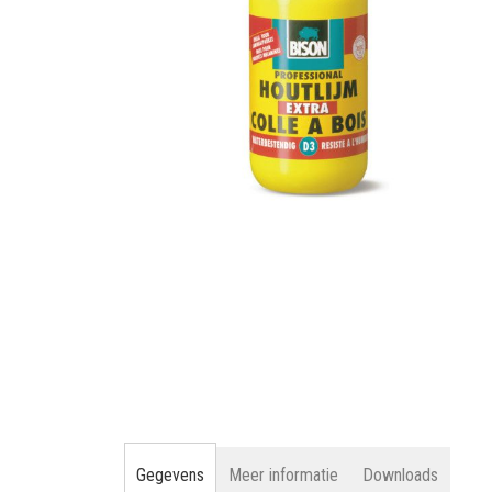
gallerij
Ga
naar
het
begin
van
de
afbeeldingen-
gallerij
Gegevens
Meer informatie
Downloads