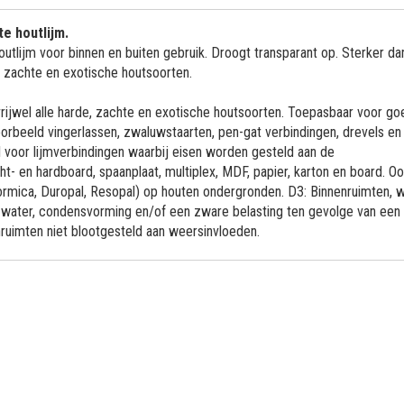
e houtlijm.
lijm voor binnen en buiten gebruik. Droogt transparant op. Sterker dan
e, zachte en exotische houtsoorten.
rijwel alle harde, zachte en exotische houtsoorten. Toepasbaar voor go
oorbeeld vingerlassen, zwaluwstaarten, pen-gat verbindingen, drevels en
l voor lijmverbindingen waarbij eisen worden gesteld aan de
ht- en hardboard, spaanplaat, multiplex, MDF, papier, karton en board. O
 Formica, Duropal, Resopal) op houten ondergronden. D3: Binnenruimten, 
 water, condensvorming en/of een zware belasting ten gevolge van een
nruimten niet blootgesteld aan weersinvloeden.