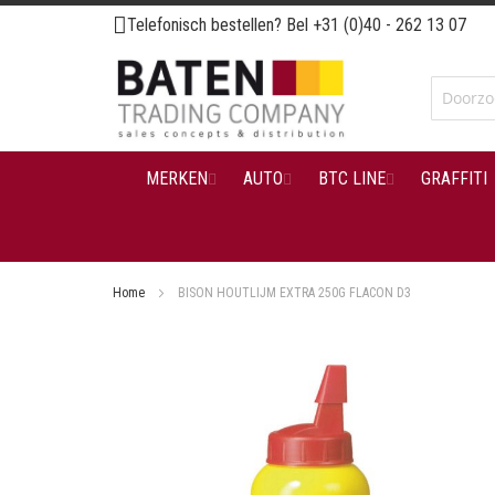
Ga
Telefonisch bestellen? Bel
+31 (0)40 - 262 13 07
naar
de
inhoud
MERKEN
AUTO
BTC LINE
GRAFFITI
Home
BISON HOUTLIJM EXTRA 250G FLACON D3
Ga
naar
het
einde
van
de
afbeeldingen-