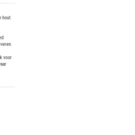
 hout.
ed
 veren.
ok voor
waar