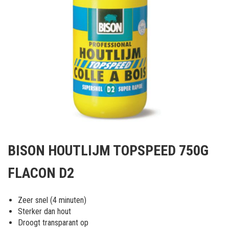
Ga
naar
BISON HOUTLIJM TOPSPEED 750G
het
begin
FLACON D2
van
de
afbeeldingen-
Zeer snel (4 minuten)
gallerij
Sterker dan hout
Droogt transparant op