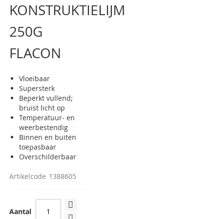
KONSTRUKTIELIJM
van
de
afbeeldingen-
250G
gallerij
FLACON
Vloeibaar
Supersterk
Beperkt vullend;
bruist licht op
Temperatuur- en
weerbestendig
Binnen en buiten
toepasbaar
Overschilderbaar
Artikelcode
1388605
Aantal