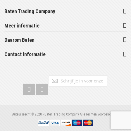
Baten Trading Company
Meer informatie
Daarom Baten
Contact informatie
Abonneer
Inschrijv
u
op
onze
nieuwsbrief
Auteursrecht © 2020 - Baten Trading Company Alle rechten voorbehouden.