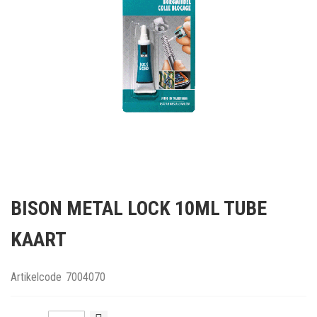
Ga
naar
BISON METAL LOCK 10ML TUBE
het
begin
KAART
van
de
afbeeldingen-
Artikelcode
7004070
gallerij