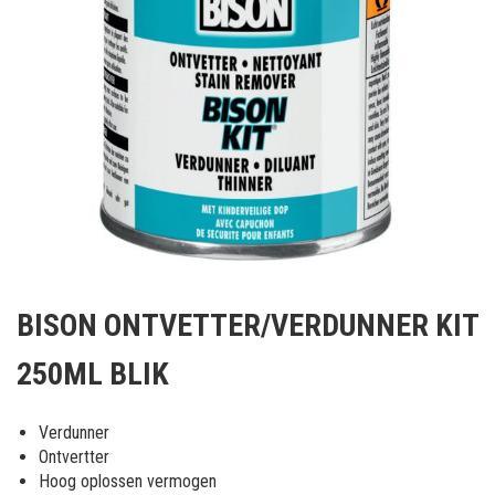
Ga
naar
BISON ONTVETTER/VERDUNNER KIT
het
begin
250ML BLIK
van
de
afbeeldingen-
Verdunner
gallerij
Ontvertter
Hoog oplossen vermogen