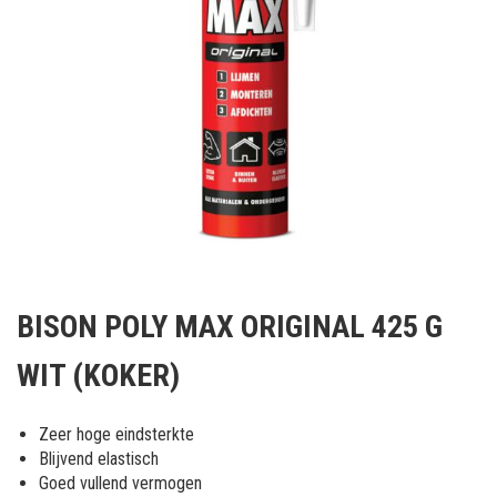
Ga
naar
BISON POLY MAX ORIGINAL 425 G
het
begin
WIT (KOKER)
van
de
afbeeldingen-
Zeer hoge eindsterkte
gallerij
Blijvend elastisch
Goed vullend vermogen