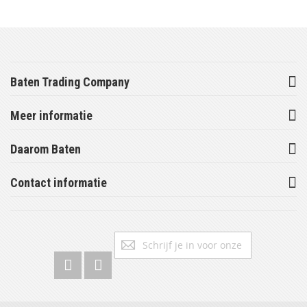
Baten Trading Company
Meer informatie
Daarom Baten
Contact informatie
Abonneer
Inschrijv
u
op
onze
nieuwsbrief