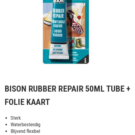
Ga
naar
BISON RUBBER REPAIR 50ML TUBE +
het
begin
FOLIE KAART
van
de
afbeeldingen-
Sterk
gallerij
Waterbestendig
Blijvend flexibel