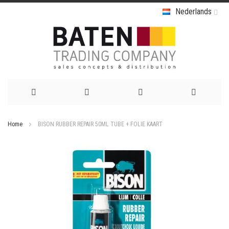
Nederlands
Ga
Home
BISON RUBBER REPAIR 50ML TUBE + FOLIE KAART
naar
Ga
de
naar
het
inhoud
einde
van
de
afbeeldingen-
gallerij