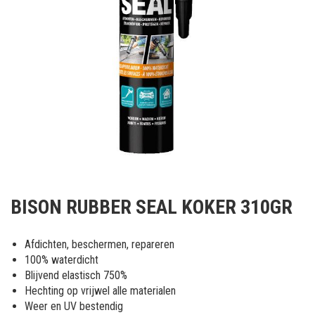
Ga
naar
BISON RUBBER SEAL KOKER 310GR
het
begin
van
Afdichten, beschermen, repareren
de
100% waterdicht
afbeeldingen-
Blijvend elastisch 750%
gallerij
Hechting op vrijwel alle materialen
Weer en UV bestendig