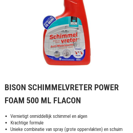
Ga
naar
BISON SCHIMMELVRETER POWER
het
begin
FOAM 500 ML FLACON
van
de
afbeeldingen-
Vernietigt onmiddellijk schimmel en algen
gallerij
Krachtige formule
Unieke combinatie van spray (grote oppervlakten) en schuim