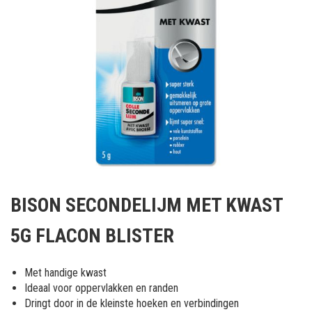
Ga
naar
BISON SECONDELIJM MET KWAST
het
begin
5G FLACON BLISTER
van
de
afbeeldingen-
Met handige kwast
gallerij
Ideaal voor oppervlakken en randen
Dringt door in de kleinste hoeken en verbindingen