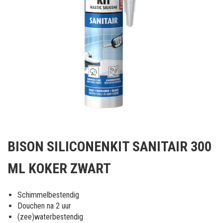
Ga
naar
BISON SILICONENKIT SANITAIR 300
het
begin
ML KOKER ZWART
van
de
afbeeldingen-
Schimmelbestendig
gallerij
Douchen na 2 uur
(zee)waterbestendig