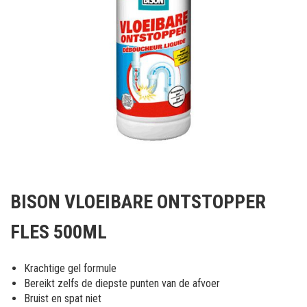
Ga
naar
BISON VLOEIBARE ONTSTOPPER
het
begin
FLES 500ML
van
de
afbeeldingen-
Krachtige gel formule
gallerij
Bereikt zelfs de diepste punten van de afvoer
Bruist en spat niet